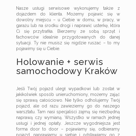
Nasze usługi serwisowe wykonujemy także z
dojazdem do klienta. Możemy pojawić się w
dowolny miejscu – u Ciebie w domu, w pracy, w
garażu lub na środku drogi i naprawić usterkę, która
Ci się przytrafiła. Bierzemy ze sobą sprzęt i
fachowców idealnie przygotowanych do danej
sytuacji. Ty nie musisz się nigdzie ruszać – to my
pojawimy się u Ciebie.
Holowanie + serwis
samochodowy Kraków
Jeśli Twój pojazd uległ wypadkowi lub został w
jakikolwiek sposób unieruchomiony, możemy zająć
się sprawą całościowo. Nie tylko odholujemy Twój
pojazd, ale od razu zawieziemy go do naszego
warsztatu. Tam nasi specjaliści zajmą się niezbędną
naprawą czy wymianą. Wszystko w ramach jednej
usługi i jednej opłaty. Jeszcze wygodniejsza jest
forma door to door – pojawiamy się, odbieramy
pojazd, naprawiamy u siebie i odstawiamy go z