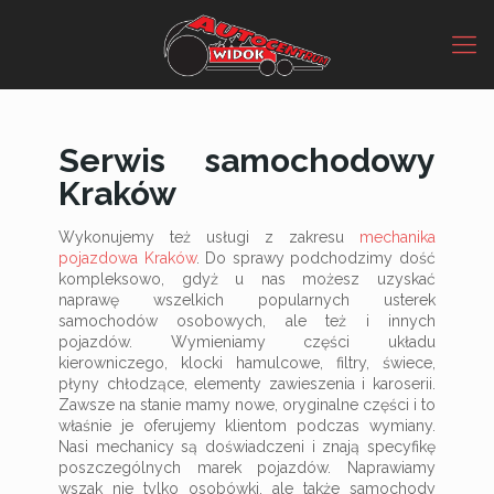
Serwis samochodowy
Kraków
Wykonujemy też usługi z zakresu
mechanika
pojazdowa Kraków
. Do sprawy podchodzimy dość
kompleksowo, gdyż u nas możesz uzyskać
naprawę wszelkich popularnych usterek
samochodów osobowych, ale też i innych
pojazdów. Wymieniamy części układu
kierowniczego, klocki hamulcowe, filtry, świece,
płyny chłodzące, elementy zawieszenia i karoserii.
Zawsze na stanie mamy nowe, oryginalne części i to
właśnie je oferujemy klientom podczas wymiany.
Nasi mechanicy są doświadczeni i znają specyfikę
poszczególnych marek pojazdów. Naprawiamy
wszak nie tylko osobówki, ale także samochody