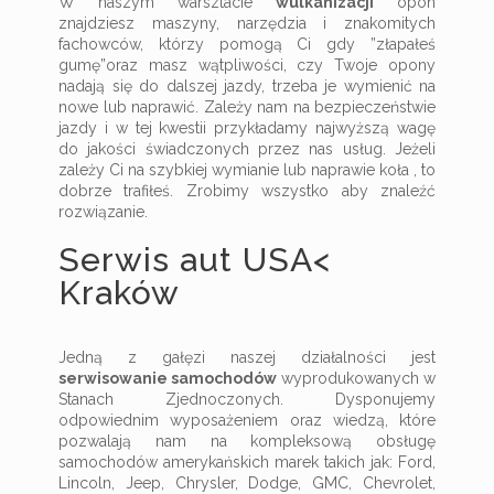
W naszym warsztacie
wulkanizacji
opon
znajdziesz maszyny, narzędzia i znakomitych
fachowców, którzy pomogą Ci gdy ”złapałeś
gumę”oraz masz wątpliwości, czy Twoje opony
nadają się do dalszej jazdy, trzeba je wymienić na
nowe lub naprawić. Zależy nam na bezpieczeństwie
jazdy i w tej kwestii przykładamy najwyższą wagę
do jakości świadczonych przez nas usług. Jeżeli
zależy Ci na szybkiej wymianie lub naprawie koła , to
dobrze trafiłeś. Zrobimy wszystko aby znaleźć
rozwiązanie.
Serwis aut USA<
Kraków
Jedną z gałęzi naszej działalności jest
serwisowanie samochodów
wyprodukowanych w
Stanach Zjednoczonych. Dysponujemy
odpowiednim wyposażeniem oraz wiedzą, które
pozwalają nam na kompleksową obsługę
samochodów amerykańskich marek takich jak: Ford,
Lincoln, Jeep, Chrysler, Dodge, GMC, Chevrolet,